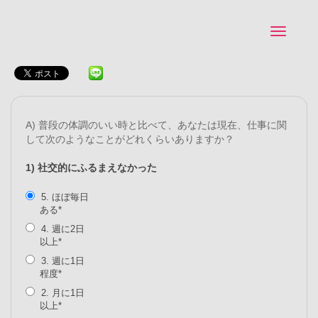
Z
Bene-Fit survey
T
2019-05-15
o
IwasakiToshiki
g
g
l
e
If
Bene-
A) 普段の体調のいい時と比べて、あなたは現在、仕事に関
n
して次のようなことがどれくらいありますか？
you
a
Fit
are
v
ア
1) 社交的にふるまえなかった
human,
i
leave
g
ン
5. ほぼ毎日
this
a
ケ
ある
field
t
4. 週に2日
ー
blank.
i
以上
o
ト
3. 週に1日
n
程度
2. 月に1日
以上