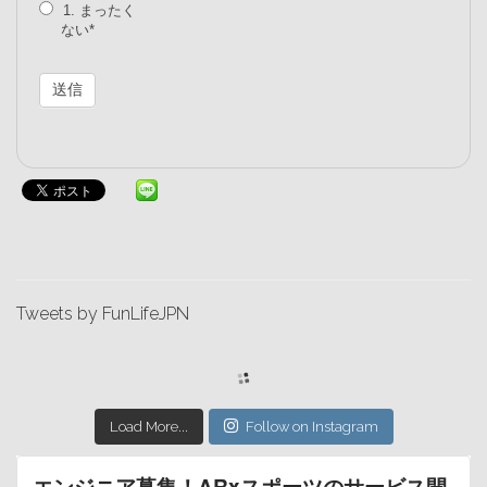
1. まったく
ない
送信
Tweets by FunLifeJPN
Load More...
Follow on Instagram